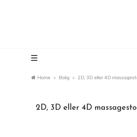
Skip
to
content
Home
»
Bolig
»
2D, 3D eller 4D massagesto
2D, 3D eller 4D massagesto