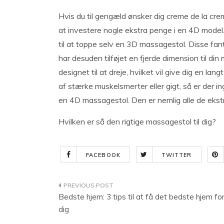
Hvis du til gengæld ønsker dig creme de la cr
at investere nogle ekstra penge i en 4D model
til at toppe selv en 3D massagestol. Disse fan
har desuden tilføjet en fjerde dimension til din
designet til at dreje, hvilket vil give dig en la
af stærke muskelsmerter eller gigt, så er der i
en 4D massagestol. Den er nemlig alle de eks
Hvilken er så den rigtige massagestol til dig?
FACEBOOK
TWITTER
Indlægsnavigation
Bedste hjem: 3 tips til at få det bedste hjem fo
dig