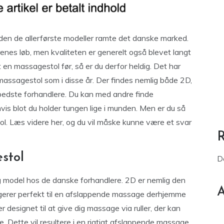
den de allerførste modeller ramte det danske marked.
årenes løb, men kvaliteten er generelt også blevet langt
t en massagestol før, så er du derfor heldig. Det har
d massagestol som i disse år. Der findes nemlig både 2D,
edste forhandlere. Du kan med andre finde
hvis blot du holder tungen lige i munden. Men er du så
l. Læs videre her, og du vil måske kunne være et svar
stol
D
 model hos de danske forhandlere. 2D er nemlig den
A
ngerer perfekt til en afslappende massage derhjemme
designet til at give dig massage via ruller, der kan
e. Dette vil resultere i en rigtigt afslappende massage,