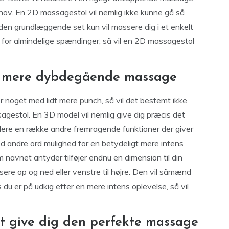
behov. En 2D massagestol vil nemlig ikke kunne gå så
den grundlæggende set kun vil massere dig i et enkelt
op for almindelige spændinger, så vil en 2D massagestol
 en mere dybdegående massage
er noget med lidt mere punch, så vil det bestemt ikke
agestol. En 3D model vil nemlig give dig præcis det
ere en række andre fremragende funktioner der giver
andre ord mulighed for en betydeligt mere intens
avnet antyder tilføjer endnu en dimension til din
ere op og ned eller venstre til højre. Den vil såmænd
du er på udkig efter en mere intens oplevelse, så vil
at give dig den perfekte massage