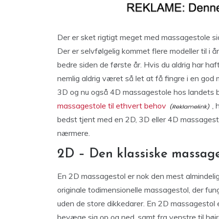
Der er sket rigtigt meget med massagestole si
Der er selvfølgelig kommet flere modeller til i 
bedre siden de første år. Hvis du aldrig har haf
nemlig aldrig været så let at få fingre i en go
3D og nu også 4D massagestole hos landets b
massagestole til ethvert behov
, 
bedst tjent med en 2D, 3D eller 4D massagesto
nærmere.
2D – Den klassiske massage
En 2D massagestol er nok den mest almindelig
originale todimensionelle massagestol, der fu
uden de store dikkedarer. En 2D massagestol er 
bevæge sig op og ned, samt fra venstre til højr