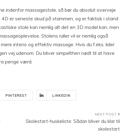
eme indenfor massagestole, så bør du absolut overveje
. 4D er seneste skud på stammen, og er faktisk i stand
tastiske stole kan nemlig alt det en 3D model kan, men
 massageoplevelse. Stolens ruller vil er nemlig også
ngt mere intens og effektiv massage. Hvis du f.eks. lider
ngen vej udenom. Du bliver simpelthen nødt til at have
tra penge værd.
PINTEREST
LINKEDIN
r
Skolestart-huskeliste: Sådan bliver du klar til
skolestart