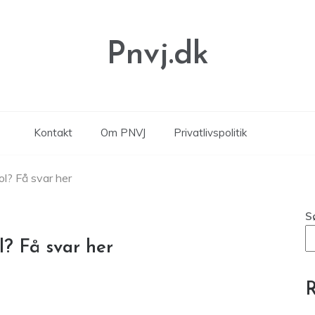
Pnvj.dk
Kontakt
Om PNVJ
Privatlivspolitik
l? Få svar her
S
l? Få svar her
R