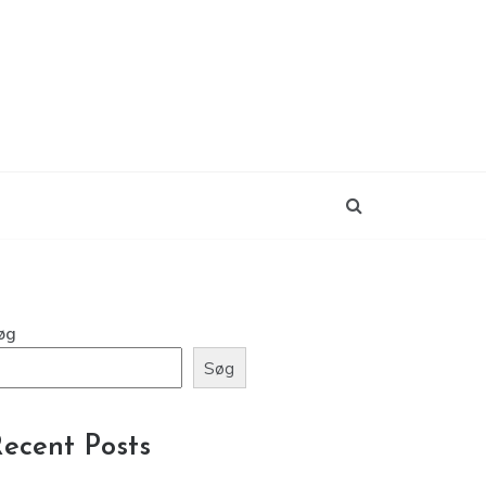
øg
Søg
ecent Posts