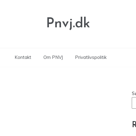
Pnvj.dk
Kontakt
Om PNVJ
Privatlivspolitik
S
R