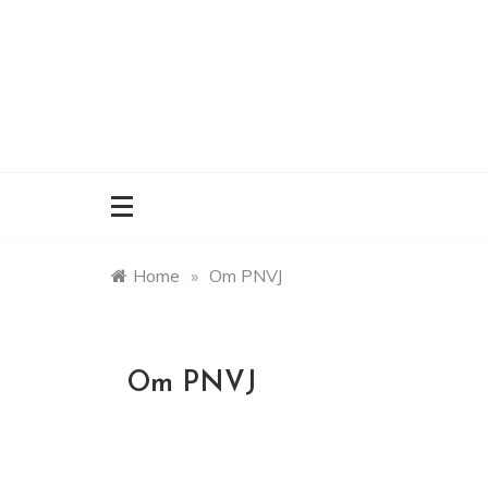
Skip
to
content
Home
»
Om PNVJ
Om PNVJ