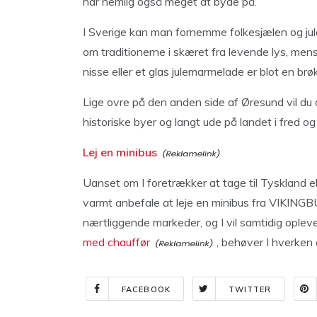
har nemlig også meget at byde på.
I Sverige kan man fornemme folkesjælen og ju
om traditionerne i skæret fra levende lys, mens
nisse eller et glas julemarmelade er blot en brøk
Lige ovre på den anden side af Øresund vil du
historiske byer og langt ude på landet i fred og
Lej en minibus
Uanset om I foretrækker at tage til Tyskland el
varmt anbefale at leje en minibus fra VIKINGBUS
nærtliggende markeder, og I vil samtidig oplev
med chauffør
, behøver I hverken 
FACEBOOK
TWITTER