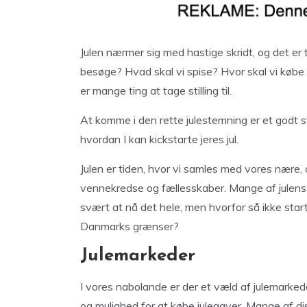
Julen nærmer sig med hastige skridt, og det er ti
besøge? Hvad skal vi spise? Hvor skal vi købe 
er mange ting at tage stilling til.
At komme i den rette julestemning er et godt st
hvordan I kan kickstarte jeres jul.
Julen er tiden, hvor vi samles med vores nære, 
vennekredse og fællesskaber. Mange af julens
svært at nå det hele, men hvorfor så ikke start
Danmarks grænser?
Julemarkeder
I vores nabolande er der et væld af julemarked
og mulighed for at købe julegaver. Mange af di