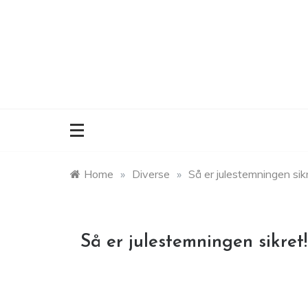
Skip
to
content
Home
»
Diverse
»
Så er julestemningen sikr
Så er julestemningen sikret!