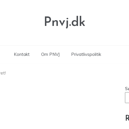
Pnvj.dk
Kontakt
Om PNVJ
Privatlivspolitik
et!
S
R