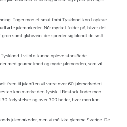
emning. Tager man et smut forbi Tyskland, kan I opleve
udførte julemarkeder. Når mørket falder på, bliver det
 gran samt glühwein, der spreder sig blandt de små
Tyskland. I vil bl.a. kunne opleve storslåede
 boder med gourmetmad og møde julemanden, som vil
elt frem til juleaften vil være over 60 julemarkeder i
 næsten kan mærke den fysisk. I Rostock finder man
30 forlystelser og over 300 boder, hvor man kan
klands julemarkeder, men vi må ikke glemme Sverige. De