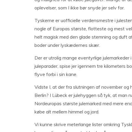
oplevelser, som I ikke bør snyde jer selv for.
Tyskerne er uofficielle verdensmestre i julest
nogle af Europas største, flotteste og mest vel
helt magisk med den glade stemning og duft af
boder under lyskædernes skær.
Der er utrolig mange eventyrlige julemarkeder i 
juleparader, spise jer igennem tre kilometers
flyve forbi i sin kane.
Vidste I, at der fra slutningen af november og h
Berlin? I Lübeck er julehyggen så tyk, at man
Nordeuropas største julemarked med mere end 
købe alt mellem himmel og jord.
Vi kunne skrive meterlange lister omkring Tys