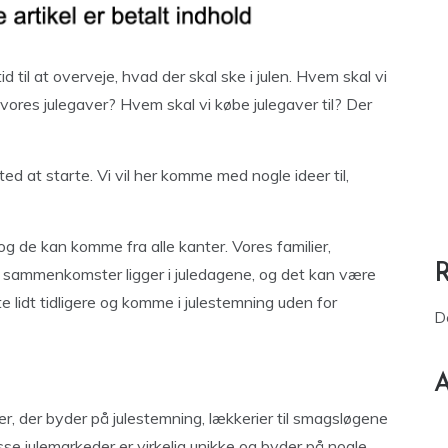
d til at overveje, hvad der skal ske i julen. Hvem skal vi
vores julegaver? Hvem skal vi købe julegaver til? Der
ed at starte. Vi vil her komme med nogle ideer til,
og de kan komme fra alle kanter. Vores familier,
 sammenkomster ligger i juledagene, og det kan være
e lidt tidligere og komme i julestemning uden for
D
A
er, der byder på julestemning, lækkerier til smagsløgene
sse julemarkeder er virkelig unikke og byder på nogle