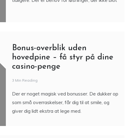
tidligere. Der er behov for løsninger, der ikke blot
Bonus-overblik uden
hovedpine – få styr på dine
casino-penge
3 Min Reading
Der er noget magisk ved bonusser. De dukker op
som små overraskelser, får dig til at smile, og
giver dig lidt ekstra at lege med.