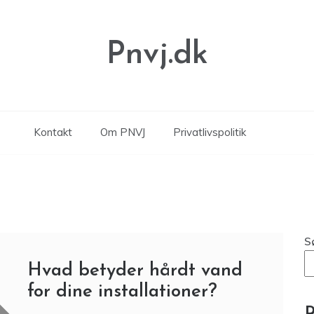
Pnvj.dk
Kontakt
Om PNVJ
Privatlivspolitik
S
Hvad betyder hårdt vand
for dine installationer?