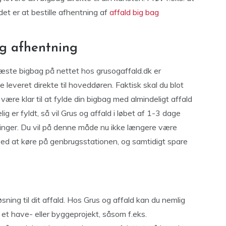
det er at bestille afhentning af
affald big bag
og afhentning
 næste bigbag på nettet hos grusogaffald.dk er
e leveret direkte til hoveddøren. Faktisk skal du blot
 være klar til at fylde din bigbag med almindeligt affald
 er fyldt, så vil Grus og affald i løbet af 1-3 dage
inger. Du vil på denne måde nu ikke længere være
 ved at køre på genbrugsstationen, og samtidigt spare
ning til dit affald. Hos Grus og affald kan du nemlig
. et have- eller byggeprojekt, såsom f.eks.