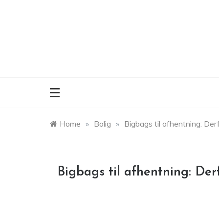
Skip
to
content
Home
»
Bolig
»
Bigbags til afhentning: Der
Bigbags til afhentning: Der