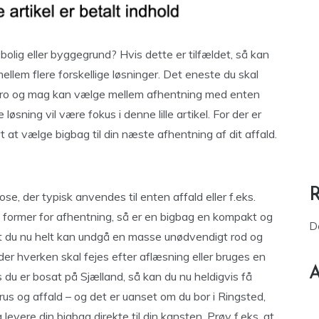
 bolig eller byggegrund? Hvis dette er tilfældet, så kan
llem flere forskellige løsninger. Det eneste du skal
i ro og mag kan vælge mellem afhentning med enten
øsning vil være fokus i denne lille artikel. For der er
t at vælge bigbag til din næste afhentning af dit affald.
e, der typisk anvendes til enten affald eller f.eks.
re former for afhentning, så er en bigbag en kompakt og
D
l at du nu helt kan undgå en masse unødvendigt rod og
 der hverken skal fejes efter aflæsning eller bruges en
A
 du er bosat på Sjælland, så kan du nu heldigvis få
rus og affald – og det er uanset om du bor i Ringsted,
levere din bigbag direkte til din kansten. Prøv f.eks. at