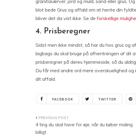
granitskærver, jord og muld, sand eller grus. Og
blot bede Grus og affald om at hente din fyld
bliver det da vist ikke. Se de
forskellige muligh
4. Prisberegner
Sidst men ikke mindst, så har du hos grus og a
bigbags du skal bruge på afhentningen af dit a
prisberegner på deres hjemmeside, så du aldrig
Du får med andre ord mere overskuelighed og ik
dit affald.
FACEBOOK
TWITTER
Indlægsnavigation
4 ting du skal have for øje, når du køber maling
billigt