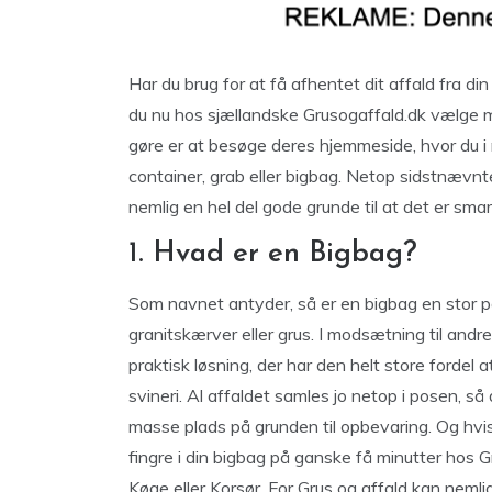
Har du brug for at få afhentet dit affald fra din
du nu hos sjællandske Grusogaffald.dk vælge me
gøre er at besøge deres hjemmeside, hvor du 
container, grab eller bigbag. Netop sidstnævnte l
nemlig en hel del gode grunde til at det er smar
1. Hvad er en Bigbag?
Som navnet antyder, så er en bigbag en stor pos
granitskærver eller grus. I modsætning til and
praktisk løsning, der har den helt store forde
svineri. Al affaldet samles jo netop i posen, så
masse plads på grunden til opbevaring. Og hvis
fingre i din bigbag på ganske få minutter hos G
Køge eller Korsør. For Grus og affald kan nemlig 