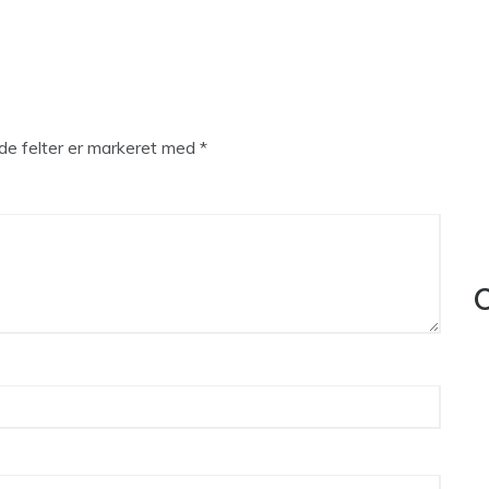
e felter er markeret med
*
C