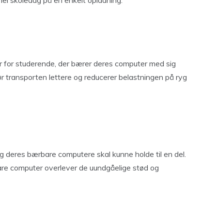
el skoledag på en enkelt opladning.
sær for studerende, der bærer deres computer med sig
r transporten lettere og reducerer belastningen på ryg
og deres bærbare computere skal kunne holde til en del.
bare computer overlever de uundgåelige stød og