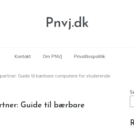
Pnvj.dk
Kontakt
Om PNVJ
Privatlivspolitik
partner: Guide til bærbare computere for studerende
S
rtner: Guide til bærbare
R