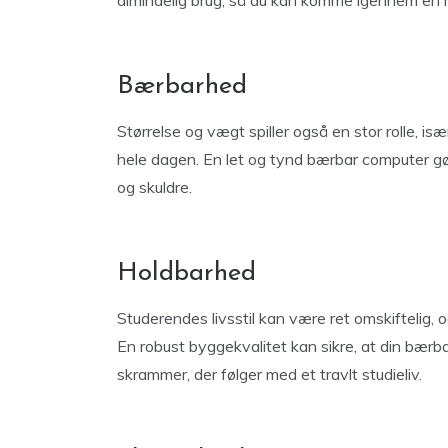
almindelig brug, så du kan komme igennem en h
Bærbarhed
Størrelse og vægt spiller også en stor rolle, i
hele dagen. En let og tynd bærbar computer gø
og skuldre.
Holdbarhed
Studerendes livsstil kan være ret omskiftelig, 
En robust byggekvalitet kan sikre, at din bær
skrammer, der følger med et travlt studieliv.